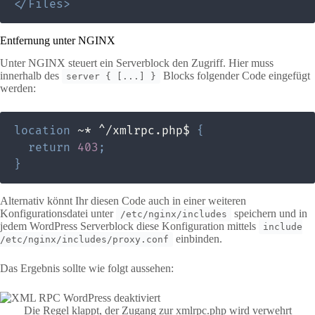
</
Files
>
Entfernung unter NGINX
Unter NGINX steuert ein Serverblock den Zugriff. Hier muss
innerhalb des
Blocks folgender Code eingefügt
server { [...] }
werden:
location
 ~* ^/xmlrpc.php$
{
return
403
;
}
Alternativ könnt Ihr diesen Code auch in einer weiteren
Konfigurationsdatei unter
speichern und in
/etc/nginx/includes
jedem WordPress Serverblock diese Konfiguration mittels
include
einbinden.
/etc/nginx/includes/proxy.conf
Das Ergebnis sollte wie folgt aussehen:
Die Regel klappt, der Zugang zur xmlrpc.php wird verwehrt