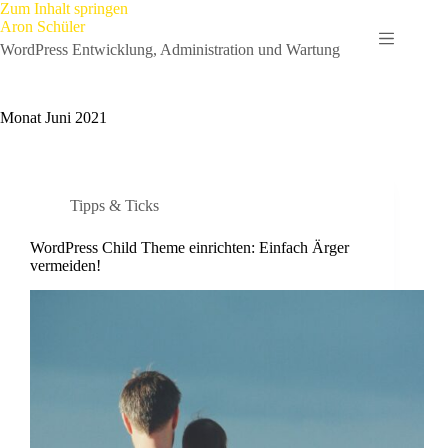
Zum
Zum Inhalt springen
Inhalt
Aron Schüler
springen
WordPress Entwicklung, Administration und Wartung
Monat
Juni 2021
Tipps & Ticks
WordPress Child Theme einrichten: Einfach Ärger
vermeiden!